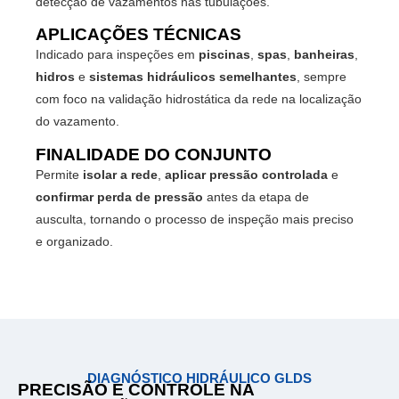
detecção de vazamentos nas tubulações.
APLICAÇÕES TÉCNICAS
Indicado para inspeções em
piscinas
,
spas
,
banheiras
,
hidros
e
sistemas hidráulicos semelhantes
, sempre
com foco na validação hidrostática da rede na localização
do vazamento.
FINALIDADE DO CONJUNTO
Permite
isolar a rede
,
aplicar pressão controlada
e
confirmar perda de pressão
antes da etapa de
ausculta, tornando o processo de inspeção mais preciso
e organizado.
DIAGNÓSTICO HIDRÁULICO GLDS
PRECISÃO E CONTROLE NA