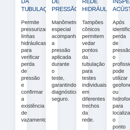
DA
DE
REDE
INSP
TUBULAÇÃO
PRESSÃO
HIDRÁULICA
ACÚS
Permite
Manômetro
Tampões
Após
pressurizar
especial
cônicos
identifi
linhas
acompanha
permitem
perda
hidráulicas
a
vedar
de
para
pressão
pontos
pressã
verificar
aplicada
da
o
perda
durante
tubulação
profiss
de
o
para
pode
pressão
teste,
testes
utilizar
e
garantindo
individuais
geofon
confirmar
diagnóstico
em
ou
a
seguro.
diferentes
hidrofo
existência
trechos
para
de
da
localiza
vazamentos.
rede.
o
ponto