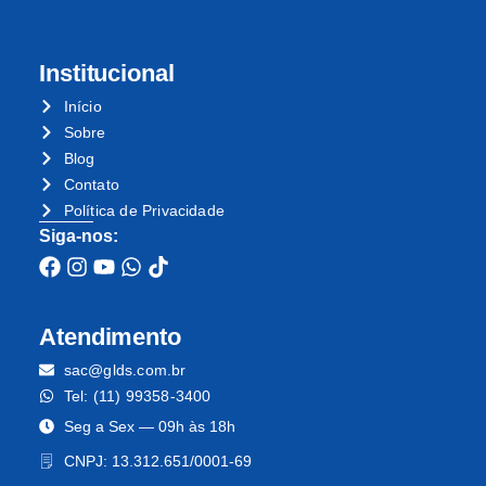
Institucional
Início
Sobre
Blog
Contato
Política de Privacidade
Siga-nos:
Facebook da GLDS Geofones Digitais
Instagram da GLDS Geofones Digitais
YouTube da GLDS Geofones Digitais
WhatsApp da GLDS Geofones Digitais
TikTok da GLDS Geofones Digitais
Atendimento
sac@glds.com.br
Tel: (11) 99358-3400
Seg a Sex — 09h às 18h
CNPJ: 13.312.651/0001-69