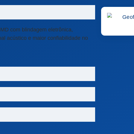
a SMD com blindagem eletrônica,
al acústico e maior confiabilidade no