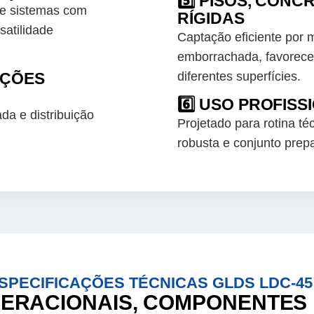
5️⃣ PISOS, CONC
s e sistemas com
RÍGIDAS
satilidade
Captação eficiente por 
emborrachada, favorec
AÇÕES
diferentes superfícies.
6️⃣ USO PROFIS
da e distribuição
Projetado para rotina t
robusta e conjunto prep
SPECIFICAÇÕES TÉCNICAS GLDS LDC-45
ERACIONAIS, COMPONENTES